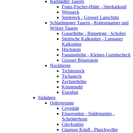
Radstädter Tauern
Franz-Fischer-Hütte - Stierkarkopf
Weisseck
Speiereck - Grosser Lanschütz
Schladminger Tauern - Rottenmanner und
Wölzer Tauern
Gasselhöhe - Rippetegg - Schober
Steirische Kalkspitze - Lungauer
Kalkspitze
Höchstein
Fanninghöhe - Kleines Gurpitscheck
Grosser Bösenstein
Nockberge
Tschiernock
Tschaneck
Zechnerhöhe
Königstuhl
Eisenhut
Südalpen
Ortlergruppe
Cevedale
Eisseespitze - Suldenspitze -
Schrötterhorn
Gleckspitze
Glurnser Köpfl - Plaschweller