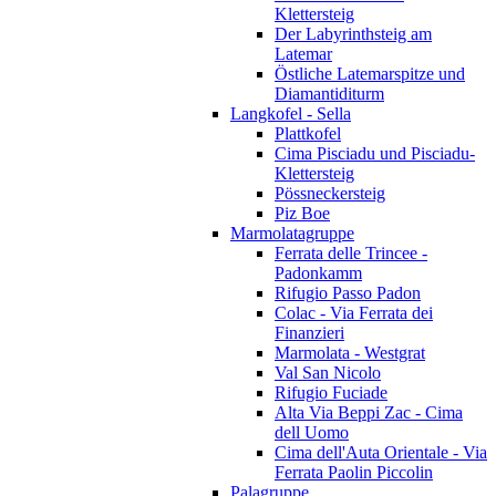
Klettersteig
Der Labyrinthsteig am
Latemar
Östliche Latemarspitze und
Diamantiditurm
Langkofel - Sella
Plattkofel
Cima Pisciadu und Pisciadu-
Klettersteig
Pössneckersteig
Piz Boe
Marmolatagruppe
Ferrata delle Trincee -
Padonkamm
Rifugio Passo Padon
Colac - Via Ferrata dei
Finanzieri
Marmolata - Westgrat
Val San Nicolo
Rifugio Fuciade
Alta Via Beppi Zac - Cima
dell Uomo
Cima dell'Auta Orientale - Via
Ferrata Paolin Piccolin
Palagruppe