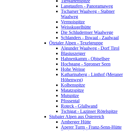
Tiergartenspitze
Langtaufers - Panoramaweg
Tscharser Waalweg - Stabner
Waalweg
Vermoispitze
Weisskugelhütte
Die Schludernser Waalwege
Schlanders - Ilswaal - Zaalwaal
Ötztaler Alpen - Texelgruppe
Algunder Waalweg - Dorf Tirol
Blasiuszeiger
Hahnenkamm - Obisellsee
Hochgang - Spronser Seen
Hohe Weisse
Katharinaberg - Linthof (Meraner
Höhenweg)
Kolbenspitze
Matatzspitze
Mutspitze
Pfossental
Roteck - Gfallwand
Tschigat - Lazinser Rötelspitze
Stubaier Alpen aus Österreich
Amberger Hütte
Aperer Turm - Franz-Senn-Hütte