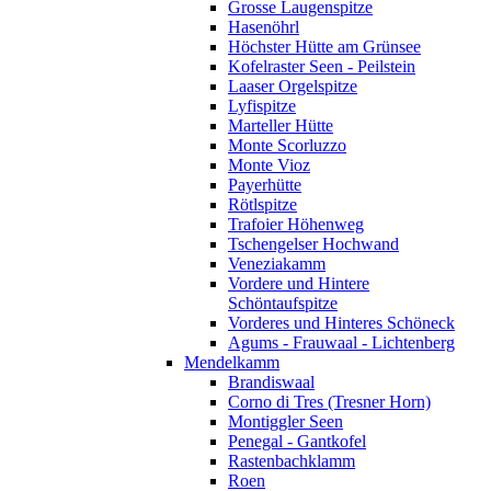
Grosse Laugenspitze
Hasenöhrl
Höchster Hütte am Grünsee
Kofelraster Seen - Peilstein
Laaser Orgelspitze
Lyfispitze
Marteller Hütte
Monte Scorluzzo
Monte Vioz
Payerhütte
Rötlspitze
Trafoier Höhenweg
Tschengelser Hochwand
Veneziakamm
Vordere und Hintere
Schöntaufspitze
Vorderes und Hinteres Schöneck
Agums - Frauwaal - Lichtenberg
Mendelkamm
Brandiswaal
Corno di Tres (Tresner Horn)
Montiggler Seen
Penegal - Gantkofel
Rastenbachklamm
Roen