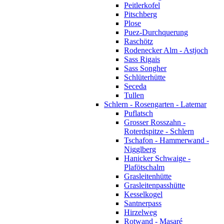
Peitlerkofel
Pitschberg
Plose
Puez-Durchquerung
Raschötz
Rodenecker Alm - Astjoch
Sass Rigais
Sass Songher
Schlüterhütte
Seceda
Tullen
Schlern - Rosengarten - Latemar
Puflatsch
Grosser Rosszahn -
Roterdspitze - Schlern
Tschafon - Hammerwand -
Nigglberg
Hanicker Schwaige -
Plafötschalm
Grasleitenhütte
Grasleitenpasshütte
Kesselkogel
Santnerpass
Hirzelweg
Rotwand - Masaré