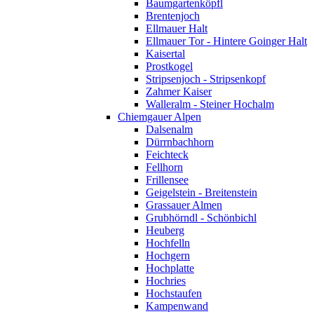
Baumgartenköpfl
Brentenjoch
Ellmauer Halt
Ellmauer Tor - Hintere Goinger Halt
Kaisertal
Prostkogel
Stripsenjoch - Stripsenkopf
Zahmer Kaiser
Walleralm - Steiner Hochalm
Chiemgauer Alpen
Dalsenalm
Dürrnbachhorn
Feichteck
Fellhorn
Frillensee
Geigelstein - Breitenstein
Grassauer Almen
Grubhörndl - Schönbichl
Heuberg
Hochfelln
Hochgern
Hochplatte
Hochries
Hochstaufen
Kampenwand