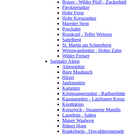
Botzer - Wilder Pfaff - Zuckerhütl
Flecknerspitze
Hohe Ferse
Hohe Kreuzspitze
Mareiter Stein
Poschalm
Rosskopf - Telfer Weissen
Sattelberg
St. Martin am Schneeberg
Weisswandspitze - Hoher Zahn
Wilder Freiger
Sarntaler Alpen
Alpenspitze
Burg Maultasch
Hirzer
Jaufenspitze
Karspitze
Königsangerspitze - Radlseehütte
Kassianspitze - Latzfonser Kreuz
Knottnkino
Kreuzjoch - Stoanerne Mandln
Langfenn - Salten
Maiser Waalweg
Rittner Horn
Runkelstein - Oswaldpromenade