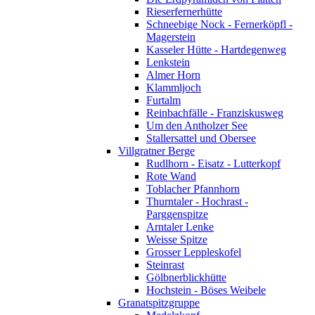
Rieserfernerhütte
Schneebige Nock - Fernerköpfl -
Magerstein
Kasseler Hütte - Hartdegenweg
Lenkstein
Almer Horn
Klammljoch
Furtalm
Reinbachfälle - Franziskusweg
Um den Antholzer See
Stallersattel und Obersee
Villgratner Berge
Rudlhorn - Eisatz - Lutterkopf
Rote Wand
Toblacher Pfannhorn
Thurntaler - Hochrast -
Parggenspitze
Arntaler Lenke
Weisse Spitze
Grosser Leppleskofel
Steinrast
Gölbnerblickhütte
Hochstein - Böses Weibele
Granatspitzgruppe