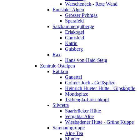
Warscheneck - Rote Wand
Ennstaler Alpen
Grosser Pyhrgas
Sparafeld
Salzkammergutberge
Erlakogel
Gamsfeld
Katrin
Gaisberg
Rax
Hans-von-Haid-Steig
Zentrale Ostalpen
Rätikon
Gauertal
Golmer Joch - Geißspitze
Heinrich Hueter-Hütte - Gipsköpfle
Mondspitze
Tschengla-Loischkopf
Silvretta
Saarbrücker Hütte
Vergalda-Alpe
Wiesbadener Hütte - Grüne Kuppe
Samnaungruppe
Alpe Tea
Muttler