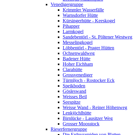
Venedigergruppe
Krimmler Wasserfälle
Warnsdorfer Hütte
Kürsingerhütte - Keeskogel
Pihapper
Larmkogel
Sandebentörl - St. Pöltener Westweg
Messelingkogel
Löbbentörl - Prager Hütten
Ochsenwaldweg
Badener Hütte
Hoher Eichham
Clarahütte
Grossvenediger
Türmljoch - Rostocker Eck
Speikboden
Gösleswand
Weisses Beil
Seespitze
Weisse Wand - Reiner Höhenweg
Lenkjöchlhütte
Birnlücke - Lausitzer Weg
Grosser Moosstock
Rieserfernergruppe
Die Erdpyramiden von Platten