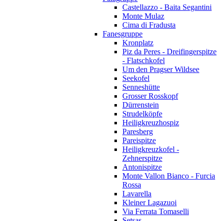
Castellazzo - Baita Segantini
Monte Mulaz
Cima di Fradusta
Fanesgruppe
Kronplatz
Piz da Peres - Dreifingerspitze
- Flatschkofel
Um den Pragser Wildsee
Seekofel
Senneshütte
Grosser Rosskopf
Dürrenstein
Strudelköpfe
Heiligkreuzhospiz
Paresberg
Pareispitze
Heiligkreuzkofel -
Zehnerspitze
Antonispitze
Monte Vallon Bianco - Furcia
Rossa
Lavarella
Kleiner Lagazuoi
Via Ferrata Tomaselli
Setsas