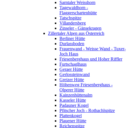
Sarntaler Weisshorn
Tagewaldhorn -
Flaggerschartenhütte
Tatschspitze
Villandersberg
Zinseler - Gänsekragen
Zillertaler Alpen aus Österreich
Berliner Hütte
Durlassboden
Frauenwand - Weisse Wand - Tuxer-
Joch Haus
Friesenberghaus und Hoher Riffler
Furtschaglhaus
Geraer Hütte
Gerlossteinwand
Greizer Hütte
Höhenweg Friesenberghaus -
Olperer Hütte
Kainzenhüttenalm
Kasseler Hütte
Padauner Kogel
Pfitscher Joch - Rotbachlspitze
Plattenkogel
Plauener Hütte
Reichenspitze