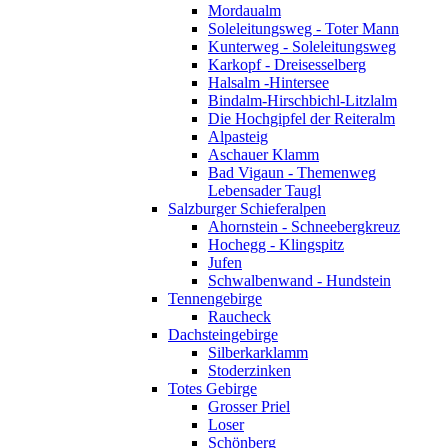
Mordaualm
Soleleitungsweg - Toter Mann
Kunterweg - Soleleitungsweg
Karkopf - Dreisesselberg
Halsalm -Hintersee
Bindalm-Hirschbichl-Litzlalm
Die Hochgipfel der Reiteralm
Alpasteig
Aschauer Klamm
Bad Vigaun - Themenweg
Lebensader Taugl
Salzburger Schieferalpen
Ahornstein - Schneebergkreuz
Hochegg - Klingspitz
Jufen
Schwalbenwand - Hundstein
Tennengebirge
Raucheck
Dachsteingebirge
Silberkarklamm
Stoderzinken
Totes Gebirge
Grosser Priel
Loser
Schönberg