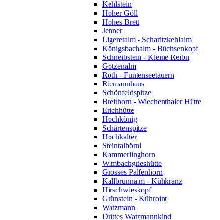
Kehlstein
Hoher Göll
Hohes Brett
Jenner
Ligeretalm - Scharitzkehlalm
Königsbachalm - Büchsenkopf
Schneibstein - Kleine Reibn
Gotzenalm
Röth - Funtenseetauern
Riemannhaus
Schönfeldspitze
Breithorn - Wiechenthaler Hütte
Erichhütte
Hochkönig
Schärtenspitze
Hochkalter
Steintalhörnl
Kammerlinghorn
Wimbachgrieshütte
Grosses Palfenhorn
Kallbrunnalm - Kühkranz
Hirschwieskopf
Grünstein - Kühroint
Watzmann
Drittes Watzmannkind