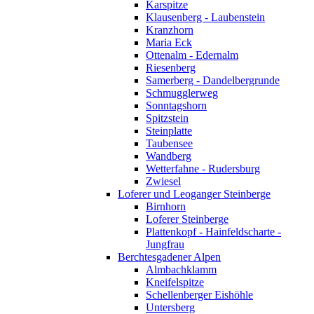
Karspitze
Klausenberg - Laubenstein
Kranzhorn
Maria Eck
Ottenalm - Edernalm
Riesenberg
Samerberg - Dandelbergrunde
Schmugglerweg
Sonntagshorn
Spitzstein
Steinplatte
Taubensee
Wandberg
Wetterfahne - Rudersburg
Zwiesel
Loferer und Leoganger Steinberge
Birnhorn
Loferer Steinberge
Plattenkopf - Hainfeldscharte -
Jungfrau
Berchtesgadener Alpen
Almbachklamm
Kneifelspitze
Schellenberger Eishöhle
Untersberg