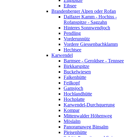
Zugspitze
Eibsee
Brandenberger Alpen oder Rofan
Dalfazer Kamm - Hochiss -
Rofanspitze - Sagzahn
Hinteres Sonnwendjoch
Pendling
Vorderunnütz
Vordere Giessenbachklamm
Hechtsee
Karwendel
Barmsee - Geroldsee - Tennsee
Birkkarspitze
Buckelwiesen
Falkenhütte
Feilkopf
Gamsjoch
Hochlandhütte
Hochplatte
Karwendel-Durchquerung
Kompar
Mittenwalder Höhenweg
Möslalm
Panoramaweg Binsalm
Pleisenhütte