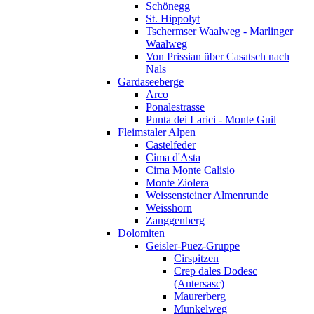
Schönegg
St. Hippolyt
Tschermser Waalweg - Marlinger
Waalweg
Von Prissian über Casatsch nach
Nals
Gardaseeberge
Arco
Ponalestrasse
Punta dei Larici - Monte Guil
Fleimstaler Alpen
Castelfeder
Cima d'Asta
Cima Monte Calisio
Monte Ziolera
Weissensteiner Almenrunde
Weisshorn
Zanggenberg
Dolomiten
Geisler-Puez-Gruppe
Cirspitzen
Crep dales Dodesc
(Antersasc)
Maurerberg
Munkelweg