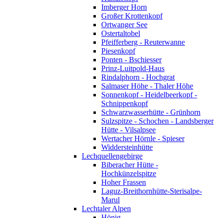
Imberger Horn
Großer Krottenkopf
Ortwanger See
Ostertaltobel
Pfeifferberg - Reuterwanne
Piesenkopf
Ponten - Bschiesser
Prinz-Luitpold-Haus
Rindalphorn - Hochgrat
Salmaser Höhe - Thaler Höhe
Sonnenkopf - Heidelbeerkopf -
Schnippenkopf
Schwarzwasserhütte - Grünhorn
Sulzspitze - Schochen - Landsberger
Hütte - Vilsalpsee
Wertacher Hörnle - Spieser
Widdersteinhütte
Lechquellengebirge
Biberacher Hütte -
Hochkünzelspitze
Hoher Frassen
Laguz-Breithornhütte-Sterisalpe-
Marul
Lechtaler Alpen
Hönig