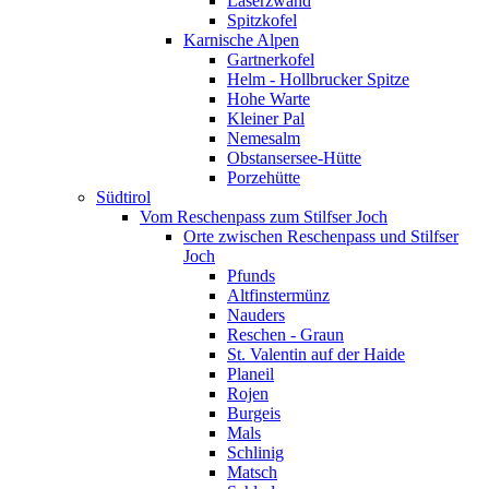
Laserzwand
Spitzkofel
Karnische Alpen
Gartnerkofel
Helm - Hollbrucker Spitze
Hohe Warte
Kleiner Pal
Nemesalm
Obstansersee-Hütte
Porzehütte
Südtirol
Vom Reschenpass zum Stilfser Joch
Orte zwischen Reschenpass und Stilfser
Joch
Pfunds
Altfinstermünz
Nauders
Reschen - Graun
St. Valentin auf der Haide
Planeil
Rojen
Burgeis
Mals
Schlinig
Matsch