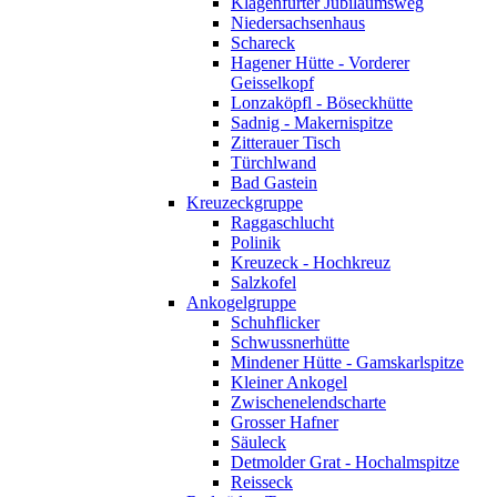
Klagenfurter Jubiläumsweg
Niedersachsenhaus
Schareck
Hagener Hütte - Vorderer
Geisselkopf
Lonzaköpfl - Böseckhütte
Sadnig - Makernispitze
Zitterauer Tisch
Türchlwand
Bad Gastein
Kreuzeckgruppe
Raggaschlucht
Polinik
Kreuzeck - Hochkreuz
Salzkofel
Ankogelgruppe
Schuhflicker
Schwussnerhütte
Mindener Hütte - Gamskarlspitze
Kleiner Ankogel
Zwischenelendscharte
Grosser Hafner
Säuleck
Detmolder Grat - Hochalmspitze
Reisseck