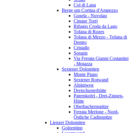
Col di Lana
Berge um Cortina d'Ampezzo
Gusela - Nuvolau
Cinque Torri
Rifugio Croda da Lago
Tofana di Rozes
Tofana di Mezzo - Tofana di
Dentro
Cristallo
Sorapis
Via Ferrata Gianni Costantini
- Moiazza
Sextener Dolomiten
Monte Piano
Sextener Rotwand
Alpiniweg
Dreischusterhütte
Paternkofel - Drei-Zinnen-
Hütte
Oberbachernspitze
Ferrata Merlone - Nord-
Östliche Cadinspitze
Lienzer Dolomiten
Golzentipp