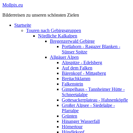
Mollpix.eu
Bilderreisen zu unseren schönsten Zielen
Startseite
Touren nach Gebirgsgruppen
Nördliche Kalkalpen
Bregenzerwald Gebirge
Portlahorn - Ragazer Blanken -
Sünser Spitze
Allgäuer Alpen
Alpspitze - Edelsberg
Auf dem Falken
Bärenkopf - Mittagberg
Breitachklamm
Falkenstein
Gimpelhaus - Tannheimer Hütte -
Schneetalalpe
Gottesackerplateau - Hahnenköpfle
Großer Alpsee - Siedelalpe -
Pfarralpe
Grünten
Hinanger Wasserfall
Hörnertour
Hündlekopf