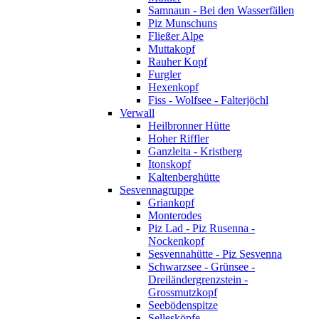
Samnaun - Bei den Wasserfällen
Piz Munschuns
Fließer Alpe
Muttakopf
Rauher Kopf
Furgler
Hexenkopf
Fiss - Wolfsee - Falterjöchl
Verwall
Heilbronner Hütte
Hoher Riffler
Ganzleita - Kristberg
Itonskopf
Kaltenberghütte
Sesvennagruppe
Griankopf
Monterodes
Piz Lad - Piz Rusenna -
Nockenkopf
Sesvennahütte - Piz Sesvenna
Schwarzsee - Grünsee -
Dreiländergrenzstein -
Grossmutzkopf
Seebödenspitze
Sellesköpfe