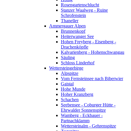
Rosengartenschlucht
Stanzer Waalweg - Ruine
Schrofenstein
Thaneller
Ammergauer Alpen
Brunnenkopf
Heiterwanger See
Hohen Freyberg - Eisenberg -
Drachenköpfle
Kalvarienberg - Hohenschwangau
Säuling
Schloss Linderhof
Wettersteingebirge
Alpspitze
Vom Fernsteinsee nach Biberwier
Gaistal
Hohe Munde
Hoher Kranzberg
Schachen
Seebensee - Coburger Hütte -
Ehrwalder Sonnenspitze
Wamberg - Eckbauer -
Partnachklamm
Wettersteinalm - Gehrenspitze