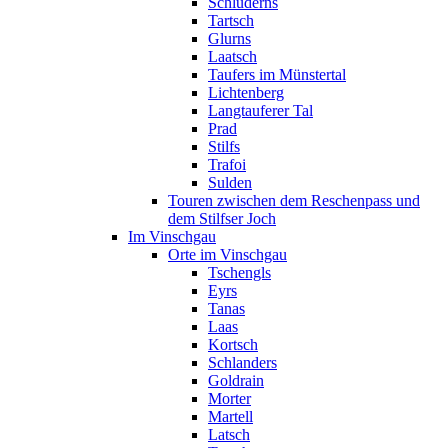
Schluderns
Tartsch
Glurns
Laatsch
Taufers im Münstertal
Lichtenberg
Langtauferer Tal
Prad
Stilfs
Trafoi
Sulden
Touren zwischen dem Reschenpass und
dem Stilfser Joch
Im Vinschgau
Orte im Vinschgau
Tschengls
Eyrs
Tanas
Laas
Kortsch
Schlanders
Goldrain
Morter
Martell
Latsch