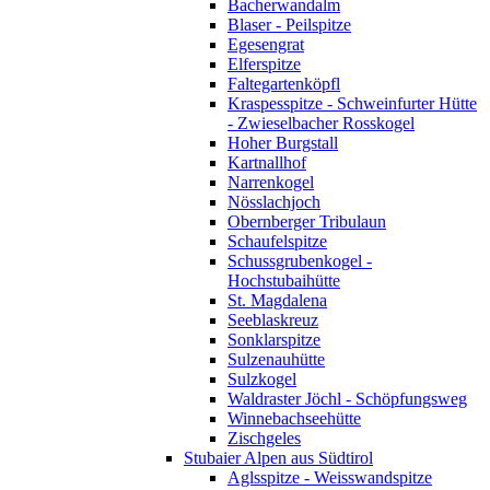
Bacherwandalm
Blaser - Peilspitze
Egesengrat
Elferspitze
Faltegartenköpfl
Kraspesspitze - Schweinfurter Hütte
- Zwieselbacher Rosskogel
Hoher Burgstall
Kartnallhof
Narrenkogel
Nösslachjoch
Obernberger Tribulaun
Schaufelspitze
Schussgrubenkogel -
Hochstubaihütte
St. Magdalena
Seeblaskreuz
Sonklarspitze
Sulzenauhütte
Sulzkogel
Waldraster Jöchl - Schöpfungsweg
Winnebachseehütte
Zischgeles
Stubaier Alpen aus Südtirol
Aglsspitze - Weisswandspitze