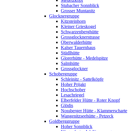
Medelzkopf
Stubacher Sonnblick
Grosser Muntanitz
Glocknergruppe
Kitzsteinhorn
Kleiner Grieskogel
Schwarzenberghütte
Grossglocknerstrasse
Oberwalderhütte
Kalser Tauernhaus
Stüdlhütte
Glorerhütte - Medelspitze
Salmhütte
Grossglockner
Schobergruppe
Schleinitz - Sattelköpfe
Hoher Prijakt
Hochschober
Lesachriegel
Elberfelder Hütte - Roter Knopf
Glödis
Nossberger Hütte - Klammerscharte
Wangenitzseehütte - Petzeck
Goldberggruppe
Hoher Sonnblick