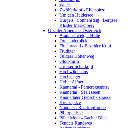
Watles
Zwölferkopf - Elferspitze
Um den Haidersee
Burgeis - Sonnensteig - Bergsee -
Kloster Marienberg
Ötztaler Alpen aus Österreich
Braunschweiger Hütte
Dreiländerblick
Fluchtwand - Bazahler Kopf
Frudiger
Fuldaer Höhenweg
Glockturm
Grosser Schafkopf
Hochwildehaus
Hochzeiger
Hoher Aifner
Kaunertal - Fernereggspitze
Kaunertal - Seelesseen
Kaunertaler Gletscherstrasse
Kreuzspitze
Nauders - Rosskopfrunde
Piburger See
Piller Moor - Gacher Blick
Fendels Rundweg