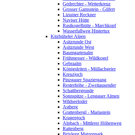
Gedrechter - Wetterkreuz
Grosser Gamsstein - Gilfert
Lizumer Reckner
Naviser Hütte
Rastkogelhütte - Marchkopf
Wasserfallweg Hintertux
Kitzbüheler Alpen
Asitzrunde Ost
Asitzrunde West
Baumgartenalm
Frühmesser - Wildkogel
Gebraalm
Königsleiten - Müllachgeier
Kreuzjoch
Pinzgauer Spaziergang
Resterhöhe - Zweitausender
Schattbergrunde
Sonnspitze - Lengauer Almen
Wildseeloder
Astberg
Grattenbergl - Mariastein
Kragenjoch
Alpbach - Mittlerer Höhenweg
Rattenberg
Brixlegg Matzenpark