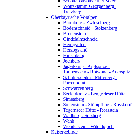
Schöttelkarspitze und Soiern
Wolfsklamm-Georgenberg-
Tratzberg
Oberbayrische Voralpen
Blomberg - Zwieselberg
Bodenschneid - Stolzenberg
Breitenstein
Gindelalmschneid
Heimgarten
Herzogstand
Hirschberg
Jochberg
Jägerkamp - Aiplspitze -
Taubenstein - Rotwand - Auerspitz
Schuhbräualm - Mitterberg -
Farrenpoint
Schwarzenberg
Seekarkreuz - Lenggrieser Hütte
Simetsberg
Suttenstein - Stümpfling - Rosskopf
Tegernseer Hütte - Rossstein
Wallberg - Setzberg
Wank
Wendelstein - Wildalpjoch
Kaisergebirge