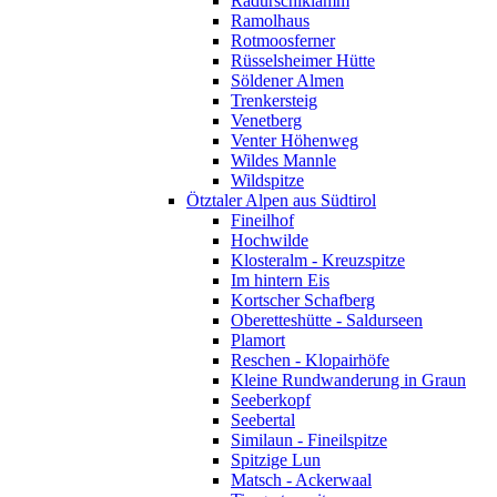
Radurschlklamm
Ramolhaus
Rotmoosferner
Rüsselsheimer Hütte
Söldener Almen
Trenkersteig
Venetberg
Venter Höhenweg
Wildes Mannle
Wildspitze
Ötztaler Alpen aus Südtirol
Fineilhof
Hochwilde
Klosteralm - Kreuzspitze
Im hintern Eis
Kortscher Schafberg
Oberetteshütte - Saldurseen
Plamort
Reschen - Klopairhöfe
Kleine Rundwanderung in Graun
Seeberkopf
Seebertal
Similaun - Fineilspitze
Spitzige Lun
Matsch - Ackerwaal