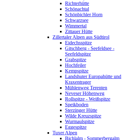
Richterhütte
Schönachtal
Schönbichler Horn
Schwarzsee
Wimmertal
Zittauer Hütte
Zillertaler Alpen aus Südtirol
Eidechsspitze
Gitschberg - Seefeldsee -
Seefeldspitze
Grabspitze
Hochfeiler
Kempspitze
Landshuter Europahütte und
Kraxentrager
Mühlenweg Terenten
Neveser Höhenweg
Rollspitze - Weißspitze
Speikboden
Sterzinger Hütte
Wilde Kreuzspitze
Wurmaulspitze
Eggespitze
Tuxer Alpen
Bichlalm - Sommerbergalm