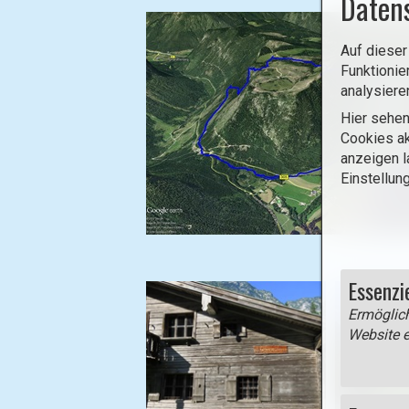
Daten
Auf dieser
Funktionie
analysiere
Hier sehen
Cookies ak
anzeigen l
Einstellun
B
i
Essenzi
l
d
Ermöglich
i
Website e
n
L
i