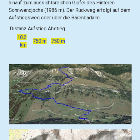
hinauf zum aussichtsreichen Gipfel des Hinteren
Sonnwendjochs (1986 m). Der Rückweg erfolgt auf dem
Aufstiegsweg oder über die Bärenbadalm.
Distanz
Aufstieg
Abstieg
10,2
750 m
750 m
km
B
i