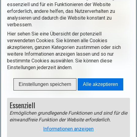
g
n
essenziell und für ein Funktionieren der Website
e
(
erforderlich, andere helfen, das Nutzerverhalten zu
i
o
analysieren und dadurch die Website konstant zu
n
p
verbessern.
l
e
Hier sehen Sie eine Übersicht der potenziell
i
n
verwendeten Cookies. Sie können alle Cookies
g
i
akzeptieren, ganzen Kategorien zustimmen oder sich
h
m
weitere Informationen anzeigen lassen und so nur
t
bestimmte Cookies auswählen. Sie können diese
a
b
Einstellungen jederzeit ändern.
g
o
e
x
i
Einstellungen speichern
Alle akzeptieren
)
n
.
l
Track
Essenziell
i
Track als gpx-Datei
(rechte Maustaste - Ziel speichern
g
Ermöglichen grundlegende Funktionen und sind für die
unter)
einwandfreie Funktion der Website erforderlich.
h
t
Informationen anzeigen
b