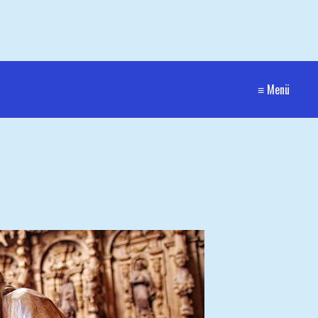
≡ Menü