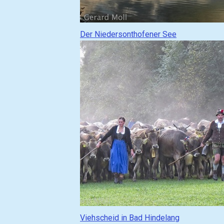
G
Der Niedersonthofener See
e
h
e
z
u
(
g
o
t
o
)
:
G
Viehscheid in Bad Hindelang
e