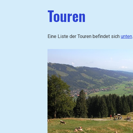
h
Touren
e
z
u
(
Eine Liste der Touren befindet sich
unten
.
g
o
t
o
)
: