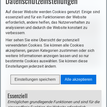
Datenschutzeinstellungen
Schifffahrt auf dem Tegernsee.
x
t
i
n
ö
b
l
i
Auf dieser Website werden Cookies genutzt. Einige sind
f
o
d
m
essenziell und für ein Funktionieren der Website
f
x
i
a
erforderlich, andere helfen, das Nutzerverhalten zu
n
)
analysieren und dadurch die Website konstant zu
n
g
e
.
verbessern.
L
e
n
i
i
Hier sehen Sie eine Übersicht der potenziell
(
g
n
verwendeten Cookies. Sie können alle Cookies
o
akzeptieren, ganzen Kategorien zustimmen oder sich
h
l
p
weitere Informationen anzeigen lassen und so nur
t
i
e
bestimmte Cookies auswählen. Sie können diese
b
g
n
Einstellungen jederzeit ändern.
o
h
B
Blick Richtung Blauberge.
i
x
t
i
m
ö
b
Einstellungen speichern
Alle akzeptieren
l
a
f
o
d
g
f
x
i
Essenziell
e
n
)
n
i
Ermöglichen grundlegende Funktionen und sind für die
e
.
L
n