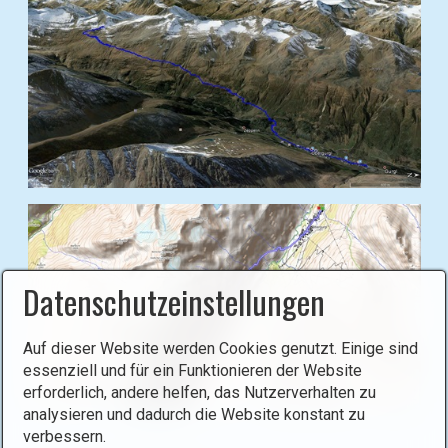
B
i
l
d
Datenschutzeinstellungen
i
n
L
Auf dieser Website werden Cookies genutzt. Einige sind
i
essenziell und für ein Funktionieren der Website
g
erforderlich, andere helfen, das Nutzerverhalten zu
analysieren und dadurch die Website konstant zu
h
B
verbessern.
t
i