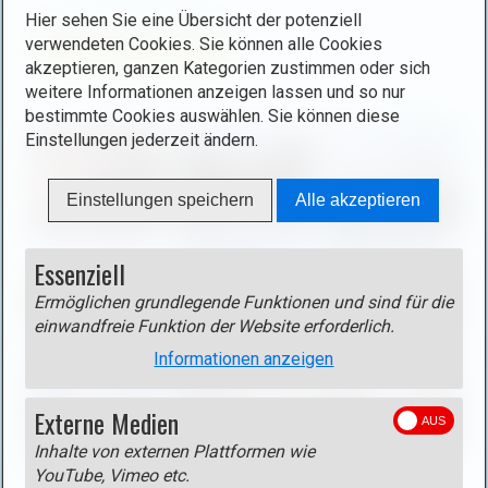
b
Hier sehen Sie eine Übersicht der potenziell
l
Distanz
Aufstieg
Abstieg
o
verwendeten Cookies. Sie können alle Cookies
d
22,0 km
1450 m
1450 m
akzeptieren, ganzen Kategorien zustimmen oder sich
x
i
weitere Informationen anzeigen lassen und so nur
ö
n
bestimmte Cookies auswählen. Sie können diese
f
L
Einstellungen jederzeit ändern.
f
i
n
g
e
Einstellungen speichern
Alle akzeptieren
h
n
t
(
b
Essenziell
o
o
Ermöglichen grundlegende Funktionen und sind für die
p
x
einwandfreie Funktion der Website erforderlich.
e
ö
n
Informationen anzeigen
f
i
f
m
Externe Medien
n
a
e
Inhalte von externen Plattformen wie
g
n
Track
YouTube, Vimeo etc.
e