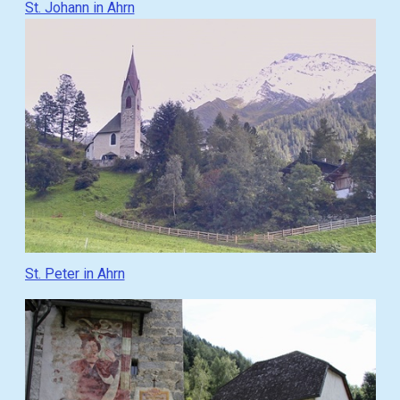
St. Johann in Ahrn
e
h
e
z
u
(
g
o
t
o
)
:
G
St. Peter in Ahrn
e
h
e
z
u
(