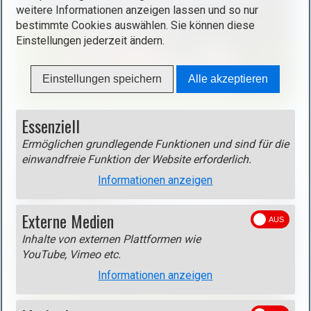
(
weitere Informationen anzeigen lassen und so nur
bestimmte Cookies auswählen. Sie können diese
g
Einstellungen jederzeit ändern.
o
t
o
Einstellungen speichern
Alle akzeptieren
)
:
G
Essenziell
Weissenbach
e
Ermöglichen grundlegende Funktionen und sind für die
h
einwandfreie Funktion der Website erforderlich.
e
Informationen anzeigen
z
u
Externe Medien
(
g
Inhalte von externen Plattformen wie
o
YouTube, Vimeo etc.
t
Informationen anzeigen
o
)