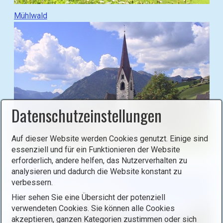
:
G
Mühlwald
e
h
e
z
u
(
g
o
Datenschutzeinstellungen
t
o
Auf dieser Website werden Cookies genutzt. Einige sind
)
essenziell und für ein Funktionieren der Website
:
G
erforderlich, andere helfen, das Nutzerverhalten zu
Ahornach
e
analysieren und dadurch die Website konstant zu
h
verbessern.
e
Hier sehen Sie eine Übersicht der potenziell
z
verwendeten Cookies. Sie können alle Cookies
u
akzeptieren, ganzen Kategorien zustimmen oder sich