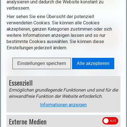
analysieren und dadurch die Website konstant zu
g
verbessern.
h
B
t
Hier sehen Sie eine Übersicht der potenziell
i
verwendeten Cookies. Sie können alle Cookies
b
l
akzeptieren, ganzen Kategorien zustimmen oder sich
o
d
weitere Informationen anzeigen lassen und so nur
x
i
bestimmte Cookies auswählen. Sie können diese
ö
n
Einstellungen jederzeit ändern.
f
L
f
i
Einstellungen speichern
Alle akzeptieren
n
g
e
h
n
t
Essenziell
(
b
Ermöglichen grundlegende Funktionen und sind für die
o
o
einwandfreie Funktion der Website erforderlich.
p
x
e
Informationen anzeigen
ö
n
f
i
Externe Medien
f
Track
m
n