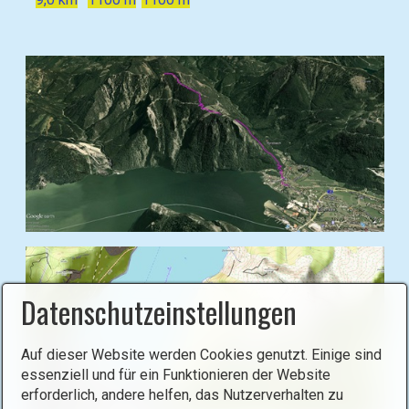
B
i
l
Datenschutzeinstellungen
d
i
n
Auf dieser Website werden Cookies genutzt. Einige sind
L
essenziell und für ein Funktionieren der Website
erforderlich, andere helfen, das Nutzerverhalten zu
i