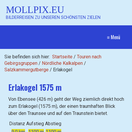
MOLLPIX.EU
BILDERREISEN ZU UNSEREN SCHÖNSTEN ZIELEN
≡ Menü
Sie befinden sich hier:
Startseite
/
Touren nach
Gebirgsgruppen
/
Nördliche Kalkalpen
/
Salzkammergutberge
/
Erlakogel
Erlakogel 1575 m
Von Ebensee (426 m) geht der Weg ziemlich direkt hoch
zum Erlakogel (1575 m), der einen traumhaften Blick
über den Traunsee und auf den Traunstein bietet.
Distanz
Aufstieg
Abstieg
9,0 km
1100 m
1100 m