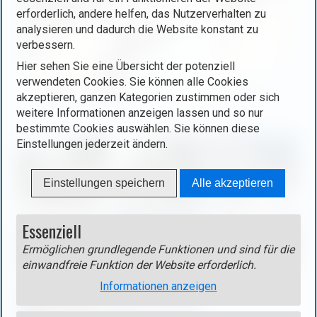
d
erforderlich, andere helfen, das Nutzerverhalten zu
i
analysieren und dadurch die Website konstant zu
n
verbessern.
L
Hier sehen Sie eine Übersicht der potenziell
i
verwendeten Cookies. Sie können alle Cookies
g
akzeptieren, ganzen Kategorien zustimmen oder sich
h
B
weitere Informationen anzeigen lassen und so nur
t
i
bestimmte Cookies auswählen. Sie können diese
b
l
Einstellungen jederzeit ändern.
o
d
x
i
Einstellungen speichern
Alle akzeptieren
ö
n
f
L
f
Essenziell
i
n
g
Ermöglichen grundlegende Funktionen und sind für die
e
h
einwandfreie Funktion der Website erforderlich.
n
t
Informationen anzeigen
(
b
o
o