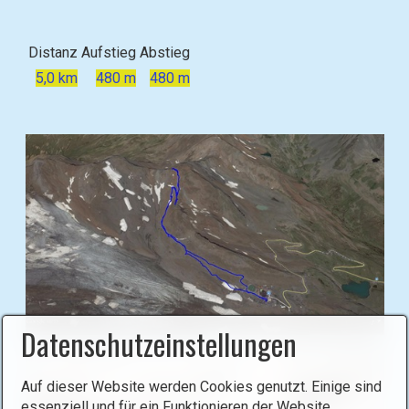
Distanz
Aufstieg
Abstieg
5,0 km
480 m
480 m
Datenschutzeinstellungen
B
i
Auf dieser Website werden Cookies genutzt. Einige sind
l
essenziell und für ein Funktionieren der Website