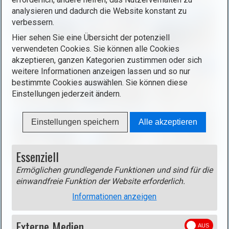
l
e
analysieren und dadurch die Website konstant zu
i
n
verbessern.
g
i
Hier sehen Sie eine Übersicht der potenziell
h
m
verwendeten Cookies. Sie können alle Cookies
t
a
akzeptieren, ganzen Kategorien zustimmen oder sich
b
g
weitere Informationen anzeigen lassen und so nur
o
e
bestimmte Cookies auswählen. Sie können diese
x
i
Einstellungen jederzeit ändern.
)
n
.
l
Einstellungen speichern
Alle akzeptieren
i
g
h
Essenziell
t
Ermöglichen grundlegende Funktionen und sind für die
b
einwandfreie Funktion der Website erforderlich.
Zurück
Weiter
o
Seite
1
von 2
Informationen anzeigen
x
)
Externe Medien
.