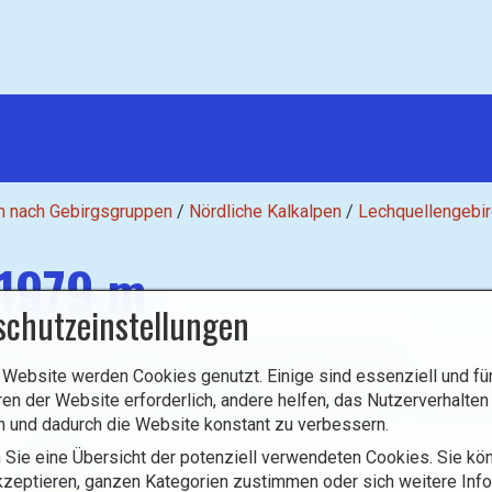
n nach Gebirgsgruppen
/
Nördliche Kalkalpen
/
Lechquellengebi
 1979 m
schutzeinstellungen
gal im Großen Walsertal (1015 m) bestiegen werden.
 Website werden Cookies genutzt. Einige sind essenziell und für
e Muttersberg-Seilbahn erhöht den Ausgangspunkt auf 1402 Meter
ren der Website erforderlich, andere helfen, das Nutzerverhalten
n und dadurch die Website konstant zu verbessern.
 Sie eine Übersicht der potenziell verwendeten Cookies. Sie kön
Abstieg
zeptieren, ganzen Kategorien zustimmen oder sich weitere Inf
750 m