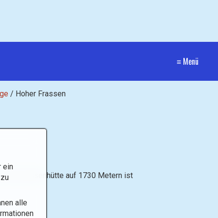
≡ Menü
rge
/
Hoher Frassen
 ein
. Die Frassenhütte auf 1730 Metern ist
 zu
nen alle
ormationen