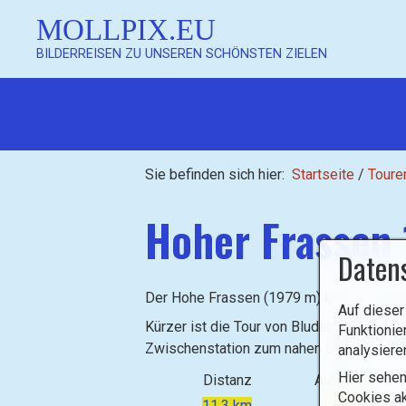
MOLLPIX.EU
BILDERREISEN ZU UNSEREN SCHÖNSTEN ZIELEN
Sie befinden sich hier:
Startseite
/
Toure
Hoher Frassen
Daten
Der Hohe Frassen (1979 m) kann von Rag
Auf dieser
Kürzer ist die Tour von Bludenz aus. Di
Funktionie
Zwischenstation zum nahen Gipfel.
analysiere
Hier sehen
Distanz
Aufstieg
Cookies ak
11,3 km
750 m