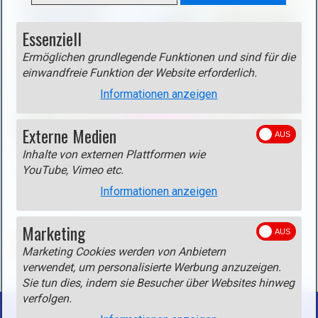
f
f
Essenziell
n
Ermöglichen grundlegende Funktionen und sind für die
e
einwandfreie Funktion der Website erforderlich.
n
Informationen anzeigen
(
o
Externe Medien
p
e
Inhalte von externen Plattformen wie
Karte und GPS-Track auf dem Geoportail
n
YouTube, Vimeo etc.
Geoportail
i
Informationen anzeigen
m
a
Marketing
g
ZURÜCK
Marketing Cookies werden von Anbietern
e
verwendet, um personalisierte Werbung anzuzeigen.
i
Sie tun dies, indem sie Besucher über Websites hinweg
n
verfolgen.
l