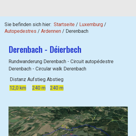
Sie befinden sich hier:
Startseite
/
Luxemburg
/
Autopedestres
/
Ardennen
/
Derenbach
Derenbach - Déierbech
Rundwanderung Derenbach - Circuit autopédestre
Derenbach - Circular walk Derenbach
Distanz
Aufstieg
Abstieg
12,0 km
240 m
240 m