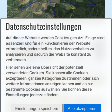
Datenschutzeinstellungen
B
i
Auf dieser Website werden Cookies genutzt. Einige sind
l
essenziell und für ein Funktionieren der Website
d
erforderlich, andere helfen, das Nutzerverhalten zu
i
analysieren und dadurch die Website konstant zu
n
verbessern.
L
Hier sehen Sie eine Übersicht der potenziell
i
verwendeten Cookies. Sie können alle Cookies
g
akzeptieren, ganzen Kategorien zustimmen oder sich
h
weitere Informationen anzeigen lassen und so nur
t
bestimmte Cookies auswählen. Sie können diese
b
Einstellungen jederzeit ändern.
o
x
Einstellungen speichern
Alle akzeptieren
ö