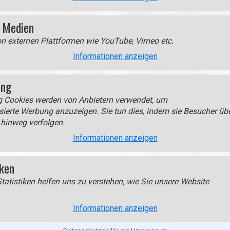
(
 Medien
o
p
on externen Plattformen wie YouTube, Vimeo etc.
e
Informationen anzeigen
n
i
ing
m
a
g Cookies werden von Anbietern verwendet, um
g
sierte Werbung anzuzeigen. Sie tun dies, indem sie Besucher üb
e
hinweg verfolgen.
i
Informationen anzeigen
n
l
iken
i
tatistiken helfen uns zu verstehen, wie Sie unsere Website
g
h
Fresken in St. Katharina aus d
t
Informationen anzeigen
b