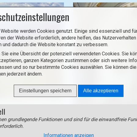
i
l
schutzeinstellungen
d
i
 Website werden Cookies genutzt. Einige sind essenziell und für
n
ren der Website erforderlich, andere helfen, das Nutzerverhalten
L
n und dadurch die Website konstant zu verbessern.
i
 Sie eine Übersicht der potenziell verwendeten Cookies. Sie kön
g
zeptieren, ganzen Kategorien zustimmen oder sich weitere Inf
h
assen und so nur bestimmte Cookies auswählen. Sie können di
t
gen jederzeit ändern.
b
o
Einstellungen speichern
Alle akzeptieren
x
ö
en Mendelkamm.
f
ell
f
en grundlegende Funktionen und sind für die einwandfreie Funk
n
Die Kuratiekirche zum hl. Joh
rforderlich.
e
interessanten Fresken in der 
Informationen anzeigen
n