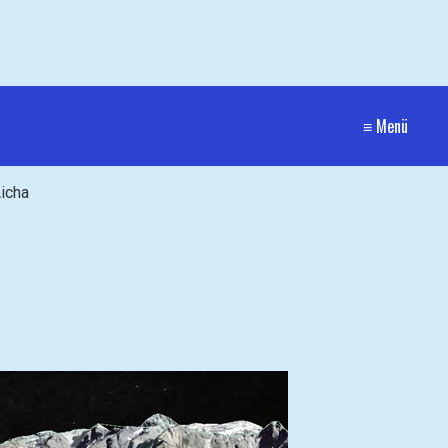
≡ Menü
icha