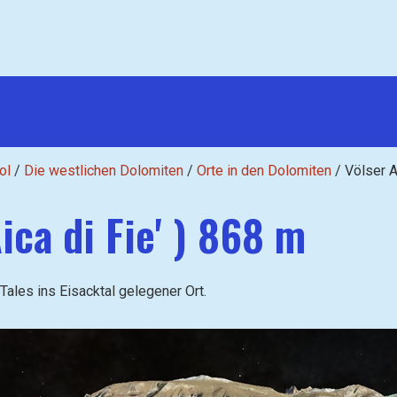
ol
/
Die westlichen Dolomiten
/
Orte in den Dolomiten
/
Völser A
ica di Fie' ) 868 m
Tales ins Eisacktal gelegener Ort.