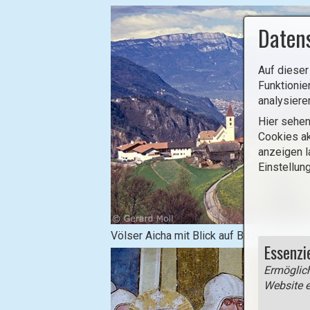
Daten
Auf dieser
Funktionie
analysiere
Hier sehen
Cookies ak
anzeigen l
Einstellun
B
Völser Aicha mit Blick auf Bozen und d
Essenzi
i
l
Ermöglich
d
Website e
i