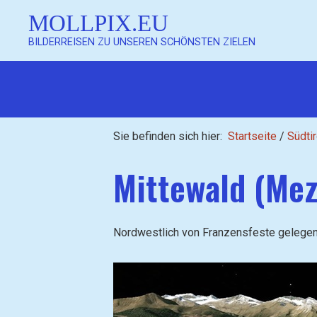
MOLLPIX.EU
BILDERREISEN ZU UNSEREN SCHÖNSTEN ZIELEN
Sie befinden sich hier:
Startseite
/
Südtir
Mittewald (Mez
Nordwestlich von Franzensfeste gelegene