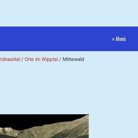
≡ Menü
Ridnauntal
/
Orte im Wipptal
/
Mittewald