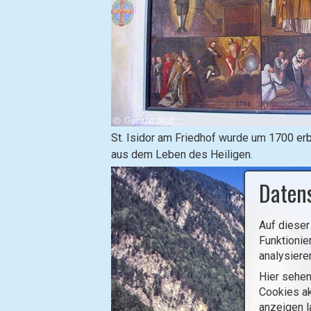
h
t
b
o
x
ö
f
f
B
n
St. Isidor am Friedhof wurde um 1700 er
i
e
aus dem Leben des Heiligen.
l
n
Daten
d
(
i
o
n
p
Auf dieser
L
e
Funktionie
i
n
analysiere
g
i
Hier sehen
h
m
Cookies ak
t
a
anzeigen l