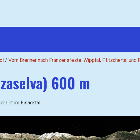
ol
/
Vom Brenner nach Franzensfeste: Wipptal, Pfitschertal und 
zaselva) 600 m
r Ort im Eisacktal.