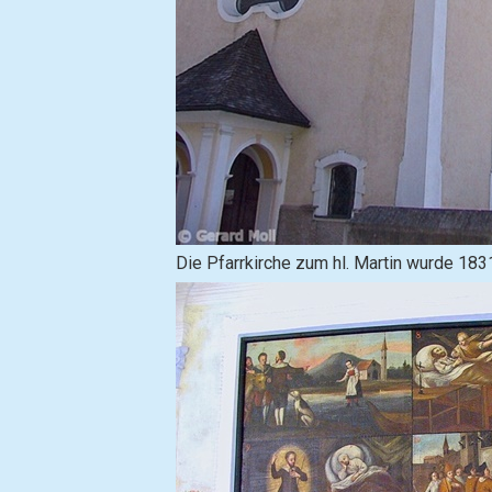
B
Die Pfarrkirche zum hl. Martin wurde 183
i
l
d
i
n
L
i
g