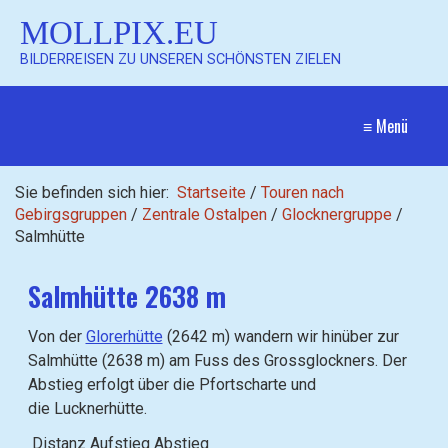
MOLLPIX.EU
BILDERREISEN ZU UNSEREN SCHÖNSTEN ZIELEN
≡ Menü
Sie befinden sich hier:
Startseite
/
Touren nach
Gebirgsgruppen
/
Zentrale Ostalpen
/
Glocknergruppe
/
Salmhütte
Salmhütte 2638 m
Von der
Glorerhütte
(2642 m) wandern wir hinüber zur
Salmhütte (2638 m) am Fuss des Grossglockners. Der
Abstieg erfolgt über die Pfortscharte und
die Lucknerhütte.
Distanz
Aufstieg
Abstieg