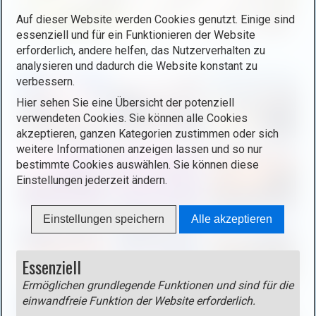
i
Auf dieser Website werden Cookies genutzt. Einige sind
g
essenziell und für ein Funktionieren der Website
h
B
erforderlich, andere helfen, das Nutzerverhalten zu
t
i
analysieren und dadurch die Website konstant zu
b
l
verbessern.
o
d
Hier sehen Sie eine Übersicht der potenziell
x
i
verwendeten Cookies. Sie können alle Cookies
ö
n
akzeptieren, ganzen Kategorien zustimmen oder sich
f
L
weitere Informationen anzeigen lassen und so nur
f
i
bestimmte Cookies auswählen. Sie können diese
n
g
Einstellungen jederzeit ändern.
e
h
n
t
Einstellungen speichern
Alle akzeptieren
(
b
o
o
p
Essenziell
x
e
ö
Ermöglichen grundlegende Funktionen und sind für die
n
f
einwandfreie Funktion der Website erforderlich.
i
f