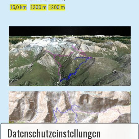
15,0 km
1200 m
1200 m
B
i
l
d
i
n
Datenschutzeinstellungen
L