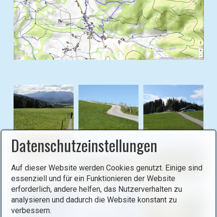
i
n
L
i
g
h
B
t
i
b
l
o
d
x
i
ö
n
f
L
Datenschutzeinstellungen
f
i
n
g
e
Auf dieser Website werden Cookies genutzt. Einige sind
h
essenziell und für ein Funktionieren der Website
n
t
erforderlich, andere helfen, das Nutzerverhalten zu
(
b
analysieren und dadurch die Website konstant zu
o
o
verbessern.
p
x