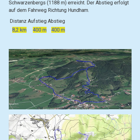
Schwarzenbergs (1188 m) erreicht. Der Abstieg erfolgt
auf dem Fahrweg Richtung Hundham.
Distanz
Aufstieg
Abstieg
8,2 km
400 m
400 m
B
i
l
d