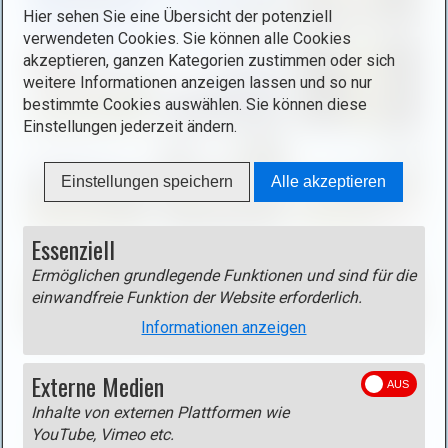
Hier sehen Sie eine Übersicht der potenziell
e
ö
verwendeten Cookies. Sie können alle Cookies
n
f
akzeptieren, ganzen Kategorien zustimmen oder sich
i
f
weitere Informationen anzeigen lassen und so nur
m
n
bestimmte Cookies auswählen. Sie können diese
a
e
Einstellungen jederzeit ändern.
g
n
e
(
Einstellungen speichern
Alle akzeptieren
i
o
n
p
l
e
Essenziell
i
n
Ermöglichen grundlegende Funktionen und sind für die
g
i
einwandfreie Funktion der Website erforderlich.
h
m
Informationen anzeigen
t
a
b
g
o
Externe Medien
e
Track
x
i
Inhalte von externen Plattformen wie
Track als gpx-Datei
(rechte Maustaste - Ziel speichern
)
n
YouTube, Vimeo etc.
unter)