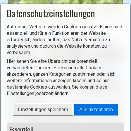
L
Datenschutzeinstellungen
i
g
h
B
Auf dieser Website werden Cookies genutzt. Einige sind
t
i
essenziell und für ein Funktionieren der Website
b
l
erforderlich, andere helfen, das Nutzerverhalten zu
o
analysieren und dadurch die Website konstant zu
d
x
verbessern.
i
ö
n
Hier sehen Sie eine Übersicht der potenziell
f
L
verwendeten Cookies. Sie können alle Cookies
f
akzeptieren, ganzen Kategorien zustimmen oder sich
i
n
weitere Informationen anzeigen lassen und so nur
g
e
bestimmte Cookies auswählen. Sie können diese
h
Einstellungen jederzeit ändern.
n
t
(
b
o
o
Einstellungen speichern
Alle akzeptieren
p
x
e
ö
Essenziell
n
f