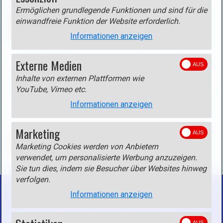
i
Ermöglichen grundlegende Funktionen und sind für die
f
m
einwandfreie Funktion der Website erforderlich.
n
a
e
Informationen anzeigen
g
n
e
(
Externe Medien
i
Track
o
Inhalte von externen Plattformen wie
n
Track als gpx-Datei
(rechte Maustaste - Ziel speichern
p
YouTube, Vimeo etc.
l
unter)
e
i
Informationen anzeigen
n
g
i
h
Marketing
m
t
ZURÜCK
a
Marketing Cookies werden von Anbietern
b
g
verwendet, um personalisierte Werbung anzuzeigen.
o
e
Sie tun dies, indem sie Besucher über Websites hinweg
x
i
verfolgen.
)
n
Informationen anzeigen
.
l
Startseite
Kontakt
Impressum
i