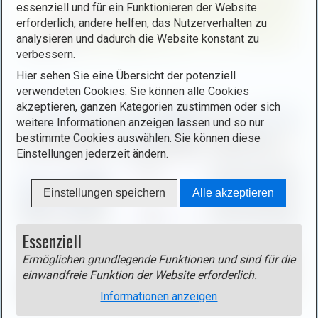
L
essenziell und für ein Funktionieren der Website
erforderlich, andere helfen, das Nutzerverhalten zu
i
analysieren und dadurch die Website konstant zu
g
verbessern.
h
B
t
Hier sehen Sie eine Übersicht der potenziell
i
verwendeten Cookies. Sie können alle Cookies
b
l
akzeptieren, ganzen Kategorien zustimmen oder sich
o
d
weitere Informationen anzeigen lassen und so nur
x
i
bestimmte Cookies auswählen. Sie können diese
ö
n
Einstellungen jederzeit ändern.
f
L
f
i
Einstellungen speichern
Alle akzeptieren
n
g
e
h
n
t
Essenziell
(
b
Ermöglichen grundlegende Funktionen und sind für die
o
o
einwandfreie Funktion der Website erforderlich.
p
x
e
Informationen anzeigen
ö
n
f