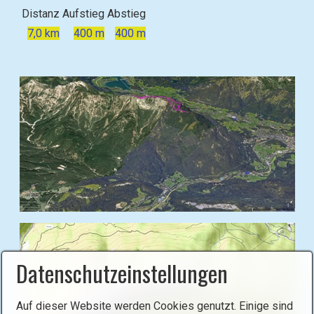
Distanz
Aufstieg
Abstieg
7,0 km
400 m
400 m
B
i
l
Datenschutzeinstellungen
d
i
n
Auf dieser Website werden Cookies genutzt. Einige sind