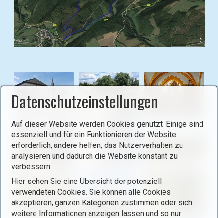
B
i
l
d
Datenschutzeinstellungen
i
n
L
Auf dieser Website werden Cookies genutzt. Einige sind
i
essenziell und für ein Funktionieren der Website
erforderlich, andere helfen, das Nutzerverhalten zu
g
analysieren und dadurch die Website konstant zu
h
verbessern.
t
b
Hier sehen Sie eine Übersicht der potenziell
verwendeten Cookies. Sie können alle Cookies
o
akzeptieren, ganzen Kategorien zustimmen oder sich
x
weitere Informationen anzeigen lassen und so nur
ö