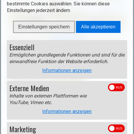
bestimmte Cookies auswählen. Sie können diese
f
Einstellungen jederzeit ändern.
f
n
Einstellungen speichern
Alle akzeptieren
e
n
(
Essenziell
o
Ermöglichen grundlegende Funktionen und sind für die
p
einwandfreie Funktion der Website erforderlich.
e
n
Informationen anzeigen
i
m
Externe Medien
a
Inhalte von externen Plattformen wie
Karte und GPS-Track auf dem Geoportail
g
YouTube, Vimeo etc.
Geoportail
e
Informationen anzeigen
i
n
Marketing
l
ZURÜCK