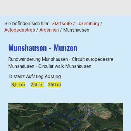
Sie befinden sich hier:
Startseite
/
Luxemburg
/
Autopedestres
/
Ardennen
/
Munshausen
Munshausen - Munzen
Rundwanderung Munshausen - Circuit autopédestre
Munshausen - Circular walk Munshausen
Distanz
Aufstieg
Abstieg
8,5 km
260 m
260 m