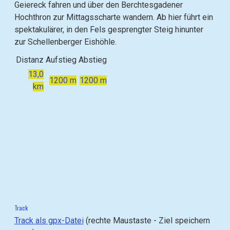
Geiereck fahren und über den Berchtesgadener
Hochthron zur Mittagsscharte wandern. Ab hier führt ein
spektakulärer, in den Fels gesprengter Steig hinunter
zur Schellenberger Eishöhle.
Distanz
Aufstieg
Abstieg
13,0
1200 m
1200 m
km
B
B
i
i
l
l
d
d
i
i
n
n
L
L
Track
i
i
Track als gpx-Datei
(rechte Maustaste - Ziel speichern
g