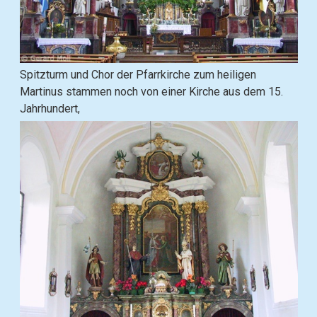
b
o
x
ö
B
Spitzturm und Chor der Pfarrkirche zum heiligen
f
i
Martinus stammen noch von einer Kirche aus dem 15.
f
l
Jahrhundert,
n
d
e
i
n
n
(
L
o
i
p
g
e
h
n
t
i
b
m
o
a
x
g
ö