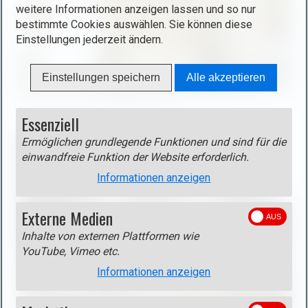
g
l
weitere Informationen anzeigen lassen und so nur
h
i
bestimmte Cookies auswählen. Sie können diese
t
Einstellungen jederzeit ändern.
g
b
h
o
t
Einstellungen speichern
Alle akzeptieren
x
b
B
Die 14 Nothelfer in Oberplanken.
ö
o
i
Essenziell
f
x
l
f
)
Ermöglichen grundlegende Funktionen und sind für die
d
n
.
einwandfreie Funktion der Website erforderlich.
i
e
Informationen anzeigen
n
n
L
(
Externe Medien
i
o
g
p
Inhalte von externen Plattformen wie
h
e
YouTube, Vimeo etc.
t
n
Informationen anzeigen
b
i
o
m