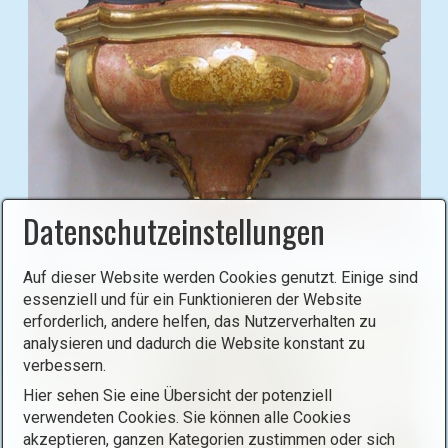
x
b
ö
o
f
x
f
)
n
.
e
n
(
o
Datenschutzeinstellungen
p
e
B
Pieta in der Pfarrkirche.
n
Auf dieser Website werden Cookies genutzt. Einige sind
i
i
essenziell und für ein Funktionieren der Website
l
m
erforderlich, andere helfen, das Nutzerverhalten zu
d
a
analysieren und dadurch die Website konstant zu
i
g
verbessern.
n
e
Hier sehen Sie eine Übersicht der potenziell
L
i
verwendeten Cookies. Sie können alle Cookies
i
n
akzeptieren, ganzen Kategorien zustimmen oder sich