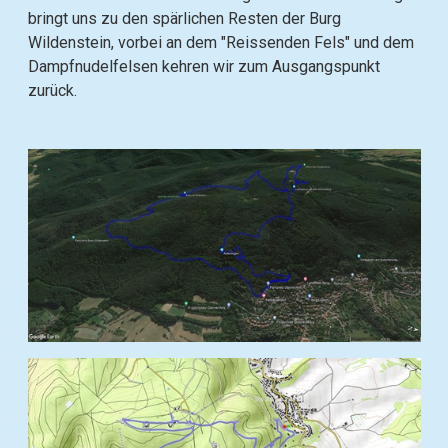
bringt uns zu den spärlichen Resten der Burg
Wildenstein, vorbei an dem "Reissenden Fels" und dem
Dampfnudelfelsen kehren wir zum Ausgangspunkt
zurück.
B
i
l
d