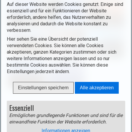
l
Auf dieser Website werden Cookies genutzt. Einige sind
i
essenziell und für ein Funktionieren der Website
g
erforderlich, andere helfen, das Nutzerverhalten zu
h
analysieren und dadurch die Website konstant zu
t
verbessern.
b
Hier sehen Sie eine Übersicht der potenziell
o
verwendeten Cookies. Sie können alle Cookies
x
akzeptieren, ganzen Kategorien zustimmen oder sich
)
weitere Informationen anzeigen lassen und so nur
.
bestimmte Cookies auswählen. Sie können diese
Einstellungen jederzeit ändern.
Einstellungen speichern
Alle akzeptieren
Essenziell
Track
Track als gpx-Datei
(rechte Maustaste - Ziel speichern
Ermöglichen grundlegende Funktionen und sind für die
unter)
einwandfreie Funktion der Website erforderlich.
Informationen anzeigen