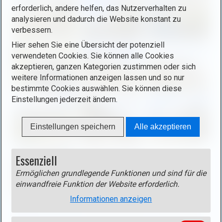
b
erforderlich, andere helfen, das Nutzerverhalten zu
o
o
analysieren und dadurch die Website konstant zu
p
x
verbessern.
e
ö
n
Hier sehen Sie eine Übersicht der potenziell
f
verwendeten Cookies. Sie können alle Cookies
i
f
akzeptieren, ganzen Kategorien zustimmen oder sich
m
n
weitere Informationen anzeigen lassen und so nur
a
e
bestimmte Cookies auswählen. Sie können diese
g
n
Einstellungen jederzeit ändern.
e
(
i
o
Einstellungen speichern
Alle akzeptieren
n
p
l
e
i
Essenziell
n
g
i
Ermöglichen grundlegende Funktionen und sind für die
h
m
einwandfreie Funktion der Website erforderlich.
t
a
b
Informationen anzeigen
Track
g
o
Track als gpx-Datei
(rechte Maustaste - Ziel speichern
e