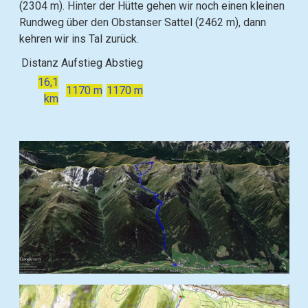
(2304 m). Hinter der Hütte gehen wir noch einen kleinen
Rundweg über den Obstanser Sattel (2462 m), dann
kehren wir ins Tal zurück.
Distanz
Aufstieg
Abstieg
16,1
1170 m
1170 m
km
B
i