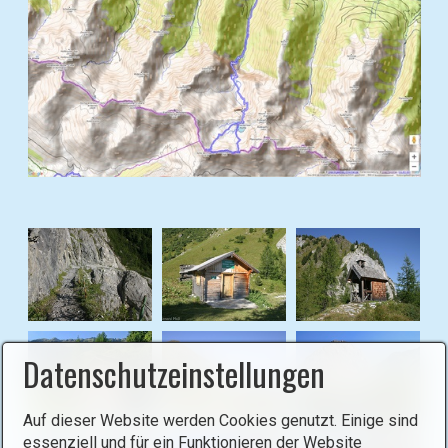
l
d
i
n
L
i
g
h
B
t
i
b
l
o
d
x
i
ö
n
f
L
f
i
Datenschutzeinstellungen
n
g
e
h
n
Auf dieser Website werden Cookies genutzt. Einige sind
t
(
essenziell und für ein Funktionieren der Website