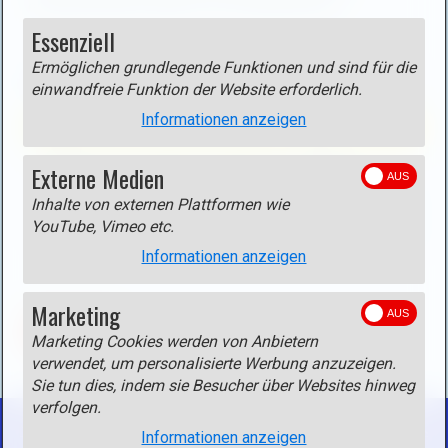
entsprechenden Spalte (z.B. Anstieg) klicken.
u
Essenziell
(
Ermöglichen grundlegende Funktionen und sind für die
g
Liste der Touren in den Steinbergen
einwandfreie Funktion der Website erforderlich.
o
t
Informationen anzeigen
Region
Tour
o
Loferer und Leoganger Steinberge
Birnhorn
)
Externe Medien
:
Loferer und Leoganger Steinberge
Loferer Steinberge
Inhalte von externen Plattformen wie
YouTube, Vimeo etc.
Loferer und Leoganger Steinberge
Plattenkopf - Hainfel
Informationen anzeigen
Marketing
ZURÜCK
Marketing Cookies werden von Anbietern
verwendet, um personalisierte Werbung anzuzeigen.
Sie tun dies, indem sie Besucher über Websites hinweg
verfolgen.
Informationen anzeigen