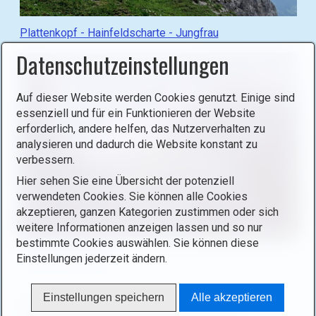
e
:
i
G
Plattenkopf - Hainfeldscharte - Jungfrau
n
e
Datenschutzeinstellungen
l
h
i
e
g
z
Auf dieser Website werden Cookies genutzt. Einige sind
h
u
essenziell und für ein Funktionieren der Website
t
(
erforderlich, andere helfen, das Nutzerverhalten zu
b
g
analysieren und dadurch die Website konstant zu
o
o
verbessern.
x
t
Hier sehen Sie eine Übersicht der potenziell
)
o
verwendeten Cookies. Sie können alle Cookies
.
)
akzeptieren, ganzen Kategorien zustimmen oder sich
:
weitere Informationen anzeigen lassen und so nur
bestimmte Cookies auswählen. Sie können diese
G
Loferer Steinberge
Einstellungen jederzeit ändern.
e
h
e
Einstellungen speichern
Alle akzeptieren
Zum Sortieren der Liste auf die Überschrift der
z