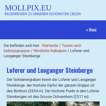
MOLLPIX.EU
BILDERREISEN ZU UNSEREN SCHÖNSTEN ZIELEN
≡ Menü
Sie befinden sich hier:
Startseite
/
Touren nach
Gebirgsgruppen
/
Nördliche Kalkalpen
/
Loferer und
Leoganger Steinberge
Loferer und Leoganger Steinberge
Der Schiderergraben trennt die Loferer und Leoganger
Steinberge. der höchste Gipfel der ganzen Gruppe ist
das Birnhorn (2634 m). Der höchste Punkt in den Loferer
Steinbergen ist das Grosse Ochsenhorn (2511 m).