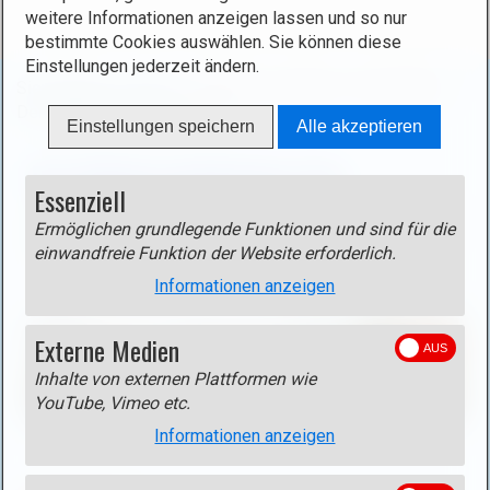
weitere Informationen anzeigen lassen und so nur
bestimmte Cookies auswählen. Sie können diese
Einstellungen jederzeit ändern.
Sie befinden sich hier:
Startseite
/
Bayern
/
Das Allgäu
/
Der Niedersonthofener See
Einstellungen speichern
Alle akzeptieren
Der Niedersonthofener See
Essenziell
Hier einige Bilder von einer herbstlichen Wanderung um
Ermöglichen grundlegende Funktionen und sind für die
den Niedersonthofener See.
einwandfreie Funktion der Website erforderlich.
Informationen anzeigen
Externe Medien
Inhalte von externen Plattformen wie
YouTube, Vimeo etc.
Informationen anzeigen