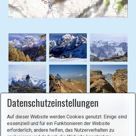
i
g
h
B
t
i
b
l
o
d
x
i
ö
n
f
L
f
i
n
g
e
h
n
t
(
Datenschutzeinstellungen
b
o
o
p
x
Auf dieser Website werden Cookies genutzt. Einige sind
e
ö
essenziell und für ein Funktionieren der Website
n
erforderlich, andere helfen, das Nutzerverhalten zu
f
i