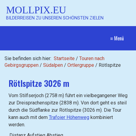
MOLLPIX.EU
BILDERREISEN ZU UNSEREN SCHÖNSTEN ZIELEN
≡ Menü
Sie befinden sich hier:
Startseite
/
Touren nach
Gebirgsgruppen
/
Südalpen
/
Ortlergruppe
/
Rötlspitze
Rötlspitze 3026 m
Vom Stilfserjoch (2758 m) führt ein vielbegangener Weg
zur Dreisprachenspitze (2838 m). Von dort geht es steil
durch die Südflanke zur Rötlspitze (3026 m). Die Tour
kann auch mit dem
Trafoier Höhenweg
kombiniert
werden.
Distanz
Aufstieg
Abstieg