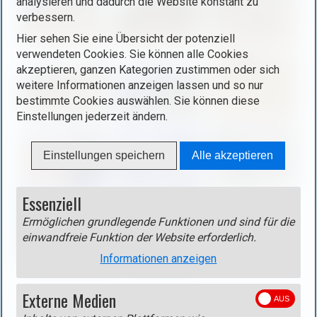
analysieren und dadurch die Website konstant zu
f
m
verbessern.
n
a
e
Hier sehen Sie eine Übersicht der potenziell
g
verwendeten Cookies. Sie können alle Cookies
n
e
akzeptieren, ganzen Kategorien zustimmen oder sich
(
i
weitere Informationen anzeigen lassen und so nur
o
n
bestimmte Cookies auswählen. Sie können diese
p
l
Einstellungen jederzeit ändern.
e
i
n
g
Einstellungen speichern
Alle akzeptieren
i
h
m
t
a
Essenziell
b
g
o
Ermöglichen grundlegende Funktionen und sind für die
e
x
einwandfreie Funktion der Website erforderlich.
i
)
n
Informationen anzeigen
.
l
i
Externe Medien
Track
g