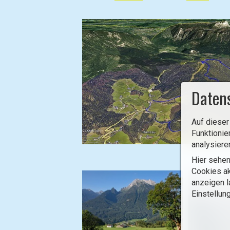
Daten
Auf dieser
Funktionie
analysiere
B
Hier sehen
i
Cookies ak
l
anzeigen l
d
Einstellun
i
n
L