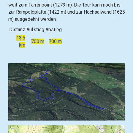
weit zum Farrenpoint (1273 m). Die Tour kann noch bis
zur Rampoldplatte (1422 m) und zur Hochsalwand (1625
m) ausgedehnt werden.
Distanz
Aufstieg
Abstieg
13,5
700 m
700 m
km
B
i