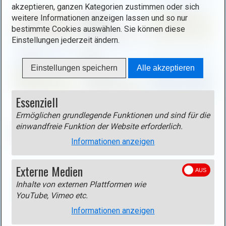
(
b
akzeptieren, ganzen Kategorien zustimmen oder sich
o
o
weitere Informationen anzeigen lassen und so nur
p
x
bestimmte Cookies auswählen. Sie können diese
e
ö
Einstellungen jederzeit ändern.
n
f
i
f
Einstellungen speichern
Alle akzeptieren
m
n
a
e
g
Essenziell
n
e
(
Ermöglichen grundlegende Funktionen und sind für die
i
o
einwandfreie Funktion der Website erforderlich.
n
p
Informationen anzeigen
l
e
i
n
Externe Medien
g
i
Track
h
Inhalte von externen Plattformen wie
m
Track als gpx-Datei
(rechte Maustaste - Ziel speichern
t
YouTube, Vimeo etc.
a
unter)
b
g
Informationen anzeigen
o
e