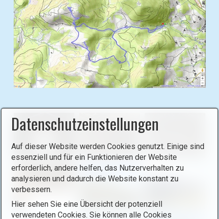
l
d
i
n
L
i
g
h
B
t
i
b
l
Datenschutzeinstellungen
o
d
x
i
Auf dieser Website werden Cookies genutzt. Einige sind
ö
n
essenziell und für ein Funktionieren der Website
f
L
erforderlich, andere helfen, das Nutzerverhalten zu
f
i
analysieren und dadurch die Website konstant zu
n
g
verbessern.
e
h
Hier sehen Sie eine Übersicht der potenziell
n
t
verwendeten Cookies. Sie können alle Cookies