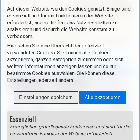
d
Auf dieser Website werden Cookies genutzt. Einige sind
i
essenziell und für ein Funktionieren der Website
n
erforderlich, andere helfen, das Nutzerverhalten zu
L
analysieren und dadurch die Website konstant zu
i
verbessern.
g
Hier sehen Sie eine Übersicht der potenziell
h
B
verwendeten Cookies. Sie können alle Cookies
t
i
akzeptieren, ganzen Kategorien zustimmen oder sich
b
weitere Informationen anzeigen lassen und so nur
l
o
bestimmte Cookies auswählen. Sie können diese
d
Einstellungen jederzeit ändern.
x
i
ö
n
f
L
Einstellungen speichern
Alle akzeptieren
f
i
n
g
Essenziell
e
h
n
Ermöglichen grundlegende Funktionen und sind für die
t
(
einwandfreie Funktion der Website erforderlich.
b